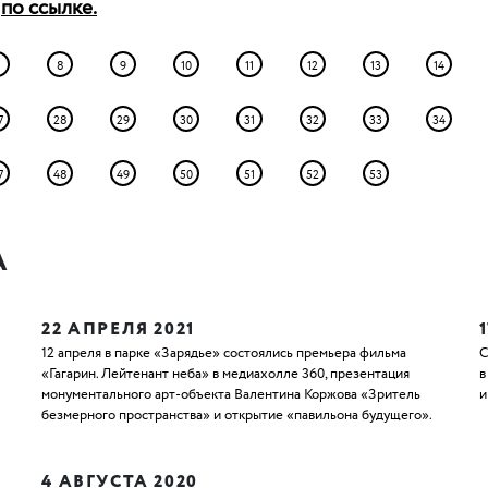
а
по ссылке.
8
9
10
11
12
13
14
7
28
29
30
31
32
33
34
7
48
49
50
51
52
53
А
22 АПРЕЛЯ 2021
12 апреля в парке «Зарядье» состоялись премьера фильма
С
«Гагарин. Лейтенант неба» в медиахолле 360, презентация
в
монументального арт-объекта Валентина Коржова «Зритель
и
безмерного пространства» и открытие «павильона будущего».
4 АВГУСТА 2020