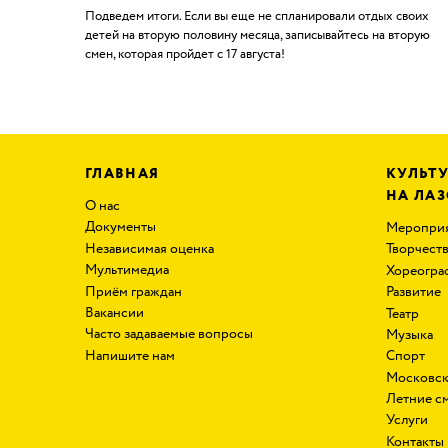
Подведем итоги. Если вы еще не спланировали отдых своих
детей на вторую половину месяца, записывайтесь на вторую
смен, которая пройдет с 17 августа!
ГЛАВНАЯ
КУЛЬТ
НА ЛА
О нас
Документы
Меропри
Независимая оценка
Творчест
Мультимедиа
Хореогра
Приём граждан
Развитие
Вакансии
Театр
Часто задаваемые вопросы
Музыка
Напишите нам
Спорт
Московск
Летние с
Услуги
Контакты