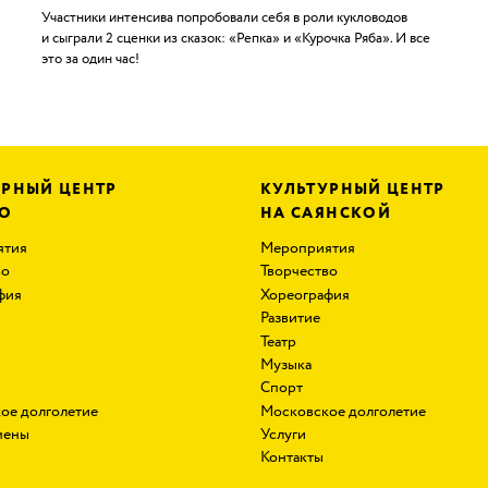
Участники интенсива попробовали себя в роли кукловодов
и сыграли 2 сценки из сказок: «Репка» и «Курочка Ряба». И все
это за один час!
УРНЫЙ ЦЕНТР
КУЛЬТУРНЫЙ ЦЕНТР
ЗО
НА САЯНСКОЙ
ятия
Мероприятия
во
Творчество
фия
Хореография
Развитие
Театр
Музыка
Спорт
ое долголетие
Московское долголетие
мены
Услуги
Контакты