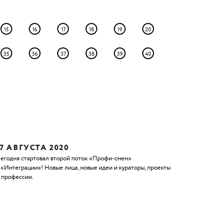
15
16
17
18
19
20
35
36
37
38
39
40
17 АВГУСТА 2020
егодня стартовал второй поток «Профи-смен»
 «Интеграции»! Новые лица, новые идеи и кураторы, проекты
 профессии.