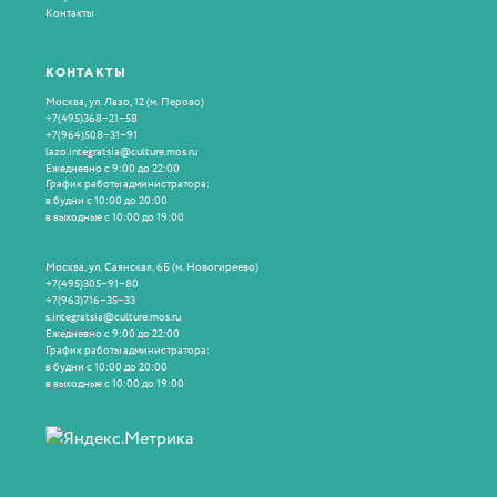
Контакты
КОНТАКТЫ
Москва, ул. Лазо, 12
(
м. Перово)
+7(495)368−21−58
+7(964)508−31−91
lazo.integratsia@culture.mos.ru
Ежедневно с 9:00 до 22:00
График работы администратора:
в будни с 10:00 до 20:00
в выходные с 10:00 до 19:00
Москва, ул. Саянская, 6Б
(
м. Новогиреево)
+7(495)305−91−80
+7(963)716−35−33
s.integratsia@culture.mos.ru
Ежедневно с 9:00 до 22:00
График работы администратора:
в будни с 10:00 до 20:00
в выходные с 10:00 до 19:00