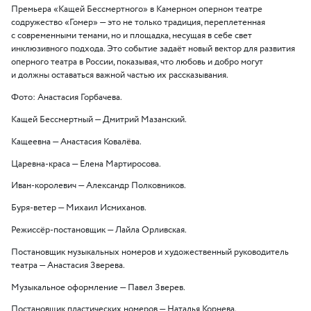
Премьера
«
Кащей Бессмертного» в Камерном оперном театре
содружество
«
Гомер» — это не только традиция, переплетенная
с современными темами, но и площадка, несущая в себе свет
инклюзивного подхода. Это событие задаёт новый вектор для развития
оперного театра в России, показывая, что любовь и добро могут
и должны оставаться важной частью их рассказывания.
Фото: Анастасия Горбачева.
Кащей Бессмертный — Дмитрий Мазанский.
Кащеевна — Анастасия Ковалёва.
Царевна-краса — Елена Мартиросова.
Иван-королевич — Александр Полковников.
Буря-ветер — Михаил Исмиханов.
Режиссёр-постановщик — Лайла Орливская.
Постановщик музыкальных номеров и художественный руководитель
театра — Анастасия Зверева.
Музыкальное оформление — Павел Зверев.
Постановщик пластических номеров — Наталья Корнева.