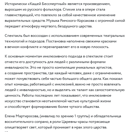
Исторически
«
Кащей Бессмертный» является произведением,
выросшим из русского фольклора. Стихия зла в опере стала
главенствующей, что повлекло за собой качественное изменение
выразительных средств. Музыка Римского-Корсакова с огромной силой
передает атмосферу мертвого, бездушного царства.
Спектакль был воссоздан с использованием современных театральных
технологий и подходов. Постановка наполнена свежими красками
в вечном конфликте и перенаправляет его в новую плоскость.
К основным моментам инклюзивного подхода в спектакле стоит
отнести его доступность для людей с различными формами
инвалидности. Это не просто компиляция уникальных артистов,
а создание пространства, где каждый человек, даже с ограничениями,
может почувствовать себя частью большого общего дела. Как показал
опыт команды, работающей с инклюзией, важно не просто вовлекать
людей с инвалидностью, но и выделять их талант как самостоятельную
ценность. Работы последних лет показывают, что инклюзивное
искусство становится неотъемлемой частью культурной жизни
и способствует формированию более чуткого общества.
Елена Мартиросова,
(
инвалид по зрению 1 группы) и обладательница
восхитительного сопрано, в роли Царевны-красы потрясающе
олицетворяет свет, который проникает в мрак злого царства.