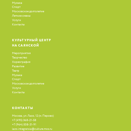
Музыка
Спорт
Московское долголетие
Летние смены
Услуги
Контакты
КУЛЬТУРНЫЙ ЦЕНТР
НА САЯНСКОЙ
Мероприятия
Творчество
Хореография
Развитие
Театр
Музыка
Спорт
Московское долголетие
Услуги
Контакты
КОНТАКТЫ
Москва, ул. Лазо, 12
(
м. Перово)
+7
(
495) 368-21-58
+7
(
964) 508-31-91
lazo.integratsia@culture.mos.ru