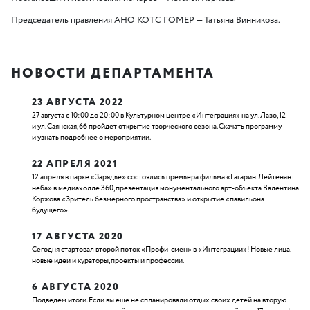
Председатель правления АНО КОТС ГОМЕР — Татьяна Винникова.
НОВОСТИ ДЕПАРТАМЕНТА
23 АВГУСТА 2022
27 августа с 10:00 до 20:00 в Культурном центре «Интеграция» на ул. Лазо, 12
и ул. Саянская, 6б пройдет открытие творческого сезона. Скачать программу
и узнать подробнее о мероприятии.
22 АПРЕЛЯ 2021
12 апреля в парке «Зарядье» состоялись премьера фильма «Гагарин. Лейтенант
неба» в медиахолле 360, презентация монументального арт-объекта Валентина
Коржова «Зритель безмерного пространства» и открытие «павильона
будущего».
17 АВГУСТА 2020
Сегодня стартовал второй поток «Профи-смен» в «Интеграции»! Новые лица,
новые идеи и кураторы, проекты и профессии.
6 АВГУСТА 2020
Подведем итоги. Если вы еще не спланировали отдых своих детей на вторую