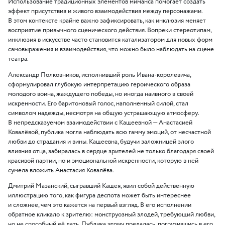
Использование традиционных элементов миманса помогает создать
эффект присутствия и живого взаимодействия между персонажами.
В этом контексте крайне важно зафиксировать, как инклюзия меняет
восприятие привычного сценического действия. Вопреки стереотипам,
инклюзия в искусстве часто становится катализатором для новых форм
самовыражения и взаимодействия, что можно было наблюдать на сцене
театра.
Александр Полковников, исполнивший роль Ивана-королевича,
сформулировал глубокую интерпретацию героического образа
молодого воина, жаждущего победы, но иногда наивного в своей
искренности. Его баритоновый голос, наполненный силой, стал
символом надежды, несмотря на общую устрашающую атмосферу.
В непредсказуемом взаимодействии с Кащеевной — Анастасией
Ковалёвой, публика могла наблюдать всю гамму эмоций, от несчастной
любви до страдания и вины. Кащеевна, будучи заложницей злого
влияния отца, забиралась в сердце зрителей не только благодаря своей
красивой партии, но и эмоциональной искренности, которую в ней
сумела вложить Анастасия Ковалёва.
Дмитрий Мазанский, сыгравший Кащея, явил собой действенную
иллюстрацию того, как фигура деспота может быть интереснее
и сложнее, чем это кажется на первый взгляд. В его исполнении
обратное кликало к зрителю: монструозный злодей, требующий любви,
но не способный её дать. Публика этому предалась, погрузившись в его