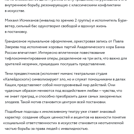
внутреннюю борьбу, резонирующую с классическими конфликтами
в искусстве.
Михаил Исмиханов
(
инвалид по зрению 2 группы) и исполнитель Бури-
ветер, сильный бас одухотворил свободой и вдохнул жизнь
в постановку.
Грандиозное музыкальное оформление, оркестровая запись от Павла
Зверева под исполнение хоровых партий Академического хора Банка
России впечатляет. Интересно вплетенное повествование
тифлокомментирования оперы, разделенное на три акта, что важно для
зрителей незрячих, пришедших послушать представление.
Тени предвестников
(
исполняет миманс театральная студия
«
Калейдоскоп») символизируют зло, но и служат помощниками в делах
Кащея, представляют собой многоуровневый мир действий. Они
чудесным образом меняются под воздействием любви — чувства, что
не знает преград, и способно преобразить даже самых закоренелых
злодеев. Такой мотив становится центром всей постановки.
Подобные подходы к инклюзивному театру уже ставят знаковый
характер: создание общих ценностей и акцентов на важности понятия
«
социальной ответственности» в искусстве становится неотъемлемой
частью борьбы за права людей с инвалидностью.