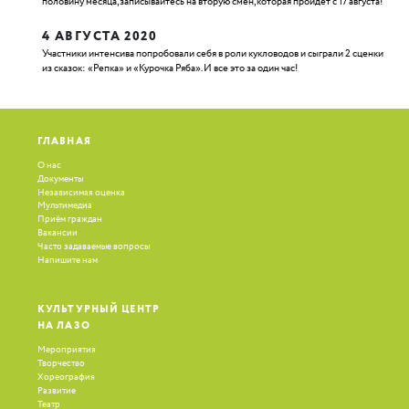
половину месяца, записывайтесь на вторую смен, которая пройдет с 17 августа!
4 АВГУСТА 2020
Участники интенсива попробовали себя в роли кукловодов и сыграли 2 сценки
из сказок: «Репка» и «Курочка Ряба». И все это за один час!
ГЛАВНАЯ
О нас
Документы
Независимая оценка
Мультимедиа
Приём граждан
Вакансии
Часто задаваемые вопросы
Напишите нам
КУЛЬТУРНЫЙ ЦЕНТР
НА ЛАЗО
Мероприятия
Творчество
Хореография
Развитие
Театр