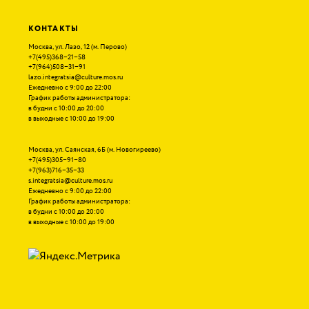
КОНТАКТЫ
Москва, ул. Лазо, 12
(
м. Перово)
+7(495)368−21−58
+7(964)508−31−91
lazo.integratsia@culture.mos.ru
Ежедневно с 9:00 до 22:00
График работы администратора:
в будни с 10:00 до 20:00
в выходные с 10:00 до 19:00
Москва, ул. Саянская, 6Б
(
м. Новогиреево)
+7(495)305−91−80
+7(963)716−35−33
s.integratsia@culture.mos.ru
Ежедневно с 9:00 до 22:00
График работы администратора:
в будни с 10:00 до 20:00
в выходные с 10:00 до 19:00