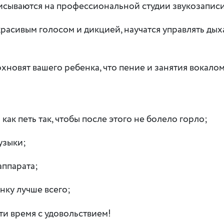
аписываются на профессиональной студии звукозаписи
 красивым голосом и дикцией, научатся управлять ды
охновят вашего ребенка, что пение и занятия вокало
как петь так, чтобы после этого не болело горло;
узыки;
аппарата;
нку лучше всего;
и время с удовольствием!