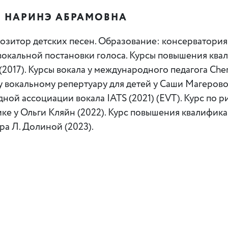
Н НАРИНЭ АБРАМОВНА
озитор детских песен. Образование: консерватори
вокальной постановки голоса. Курсы повышения ква
(2017). Курсы вокала у международного педагога Cheryl
у вокальному репертуару для детей у Саши Магеров
ной ассоциации вокала IATS (2021) (EVT). Курс по ри
ке у Ольги Кляйн (2022). Курс повышения квалифик
а Л. Долиной (2023).